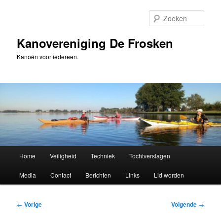
Spring
naar
Zoek
de
primaire
Kanovereniging De Frosken
inhoud
Kanoën voor iedereen.
Hoofdmenu
Home
Veiligheid
Techniek
Tochtverslagen
Media
Contact
Berichten
Links
Lid worden
Bericht
←
Vorige
Volgende
→
navigatie