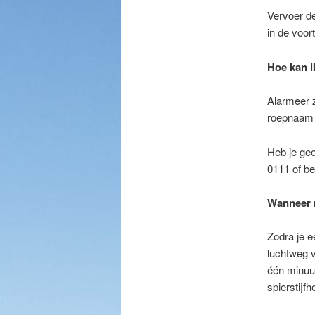
Vervoer de
in de voor
Hoe kan i
Alarmeer 
roepnaam 
Heb je ge
0111 of be
Wanneer 
Zodra je e
luchtweg v
één minuu
spierstijfh