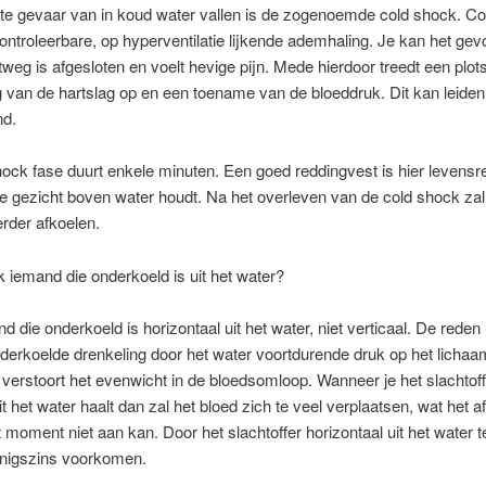
te gevaar van in koud water vallen is de zogenoemde cold shock. C
ontroleerbare, op hyperventilatie lijkende ademhaling. Je kan het gevo
htweg is afgesloten en voelt hevige pijn. Mede hierdoor treedt een plot
g van de hartslag op en een toename van de bloeddruk. Dit kan leiden
nd.
ock fase duurt enkele minuten. Een goed reddingvest is hier levensr
je gezicht boven water houdt. Na het overleven van de cold shock zal
rder afkoelen.
k iemand die onderkoeld is uit het water?
d die onderkoeld is horizontaal uit het water, niet verticaal. De reden 
derkoelde drenkeling door het water voortdurende druk op het lichaa
 verstoort het evenwicht in de bloedsomloop. Wanneer je het slachtoff
uit het water haalt dan zal het bloed zich te veel verplaatsen, wat het 
t moment niet aan kan. Door het slachtoffer horizontaal uit het water t
enigszins voorkomen.