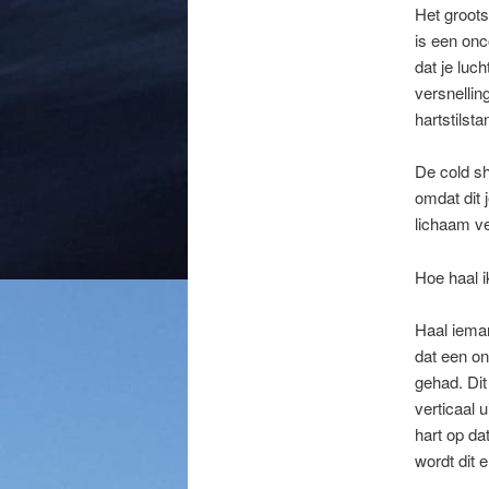
Het groots
is een onc
dat je luc
versnellin
hartstilsta
De cold sh
omdat dit 
lichaam ve
Hoe haal i
Haal ieman
dat een on
gehad. Dit
verticaal 
hart op da
wordt dit 