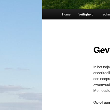
Hoofdmenu
Home
Veiligheid
Techn
Gev
In het naj
onderkoeli
een neopr
zwemvest
Met toeste
Op of aan