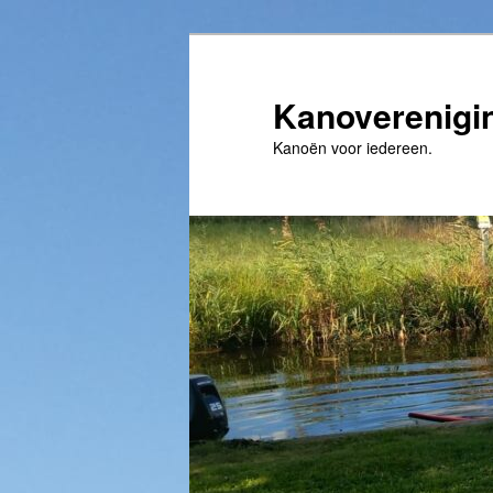
Spring
naar
de
Kanoverenigi
primaire
Kanoën voor iedereen.
inhoud