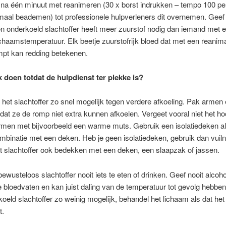
na één minuut met reanimeren (30 x borst indrukken – tempo 100 pe
maal beademen) tot professionele hulpverleners dit overnemen. Gee
en onderkoeld slachtoffer heeft meer zuurstof nodig dan iemand met 
chaamstemperatuur. Elk beetje zuurstofrijk bloed dat met een reanima
pt kan redding betekenen.
k doen totdat de hulpdienst ter plekke is?
et slachtoffer zo snel mogelijk tegen verdere afkoeling. Pak armen
odat ze de romp niet extra kunnen afkoelen. Vergeet vooral niet het h
men met bijvoorbeeld een warme muts. Gebruik een isolatiedeken als
ombinatie met een deken. Heb je geen isolatiedeken, gebruik dan vuil
t slachtoffer ook bedekken met een deken, een slaapzak of jassen.
ewusteloos slachtoffer nooit iets te eten of drinken. Geef nooit alcoho
e bloedvaten en kan juist daling van de temperatuur tot gevolg hebb
oeld slachtoffer zo weinig mogelijk, behandel het lichaam als dat het
t.