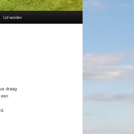
Lid worden
Dus draag
 een
rd.