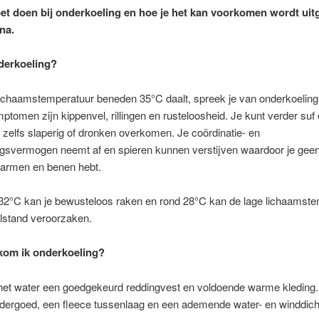
et doen bij onderkoeling en hoe je het kan voorkomen wordt uit
na.
derkoeling?
lichaamstemperatuur beneden 35°C daalt, spreek je van onderkoeling
ptomen zijn kippenvel, rillingen en rusteloosheid. Je kunt verder suf
zelfs slaperig of dronken overkomen. Je coördinatie- en
ngsvermogen neemt af en spieren kunnen verstijven waardoor je geen
 armen en benen hebt.
32°C kan je bewusteloos raken en rond 28°C kan de lage lichaamst
ilstand veroorzaken.
kom ik onderkoeling?
het water een goedgekeurd reddingvest en voldoende warme kleding
dergoed, een fleece tussenlaag en een ademende water- en winddich