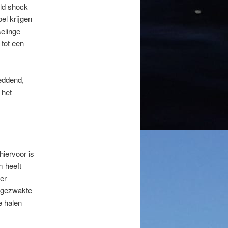
old shock
el krijgen
selinge
 tot een
eddend,
 het
hiervoor is
m heeft
er
afgezwakte
e halen