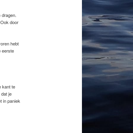
) dragen.
. Ook door
voren hebt
e eerste
 kant te
 dat je
t in paniek