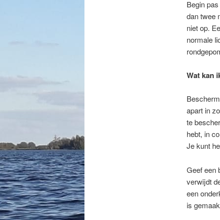
Begin pas 
dan twee 
niet op. E
normale li
rondgepom
Wat kan i
Bescherm h
apart in z
te bescher
hebt, in c
Je kunt he
Geef een b
verwijdt d
een onderk
is gemaak