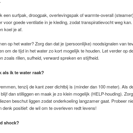
.
k een surfpak, droogpak, overlevingspak of warmte-overall (steamer
r voor goede ventilatie in je kleding, zodat transpiratievocht weg kan
n koel je af.
en op het water? Zorg dan dat je (persoonlijke) noodsignalen van te
n om de tijd in het water zo kort mogelijk te houden. Let verder op d
zoals rillen, sufheid, verward spreken en stijfheid.
 als ik te water raak?
emmen, tenzij de kant zeer dichtbij is (minder dan 100 meter). Als de
 blijf dan stilliggen en maak je zo klein mogelijk (HELP-houding). Zorg
liezen beschut liggen zodat onderkoeling langzamer gaat. Probeer nie
n denk positief: de wil om te overleven redt levens!
ld shock?