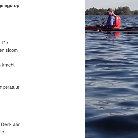
gelegd op
. De
 en sloom
 kracht
emperatuur
. Denk aan
te