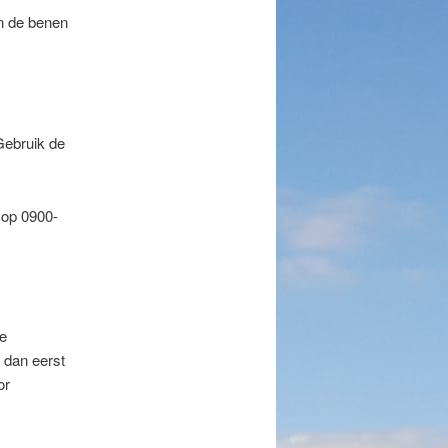
en de benen
Gebruik de
 op 0900-
de
a dan eerst
or