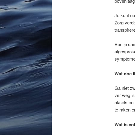
bovenlaag
Je kunt oo
Zorg verde
transpirere
Ben je sam
afgesproke
symptomen 
Wat doe ik
Ga niet zw
ver weg is
oksels en 
te raken e
Wat is co