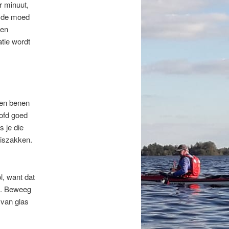
r minuut,
f de moed
een
tie wordt
 en benen
oofd goed
 je die
niszakken.
l, want dat
en. Beweeg
 van glas