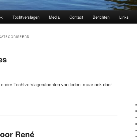
ek
Tochtverslagen
Media
Contact
Berichten
Links
CATEGORISEERD
es
n onder Tochtverslagen/tochten van leden, maar ook door
door René