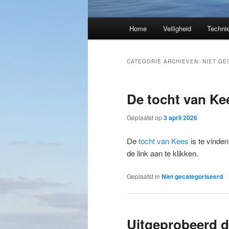
Hoofdmenu
Home
Veiligheid
Techni
CATEGORIE ARCHIEVEN:
NIET GE
De tocht van Ke
Geplaatst op
3 april 2026
De
tocht van Kees
is te vinde
de link aan te klikken.
Geplaatst in
Niet gecategoriseerd
Uitgeprobeerd 